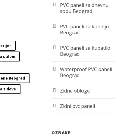
PVC paneli za dnevnu
sobu Beograd
PVC paneli za kuhinju
Beograd
erijer
PVC paneli za kupatilo
Beograd
sa stilom
Waterproof PVC paneli
Beograd
cene Beograd
a zidove
Zidne obloge
Zidni pvc paneli
OZNAKE