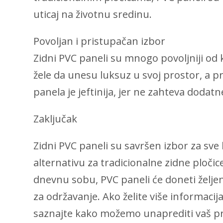
uticaj na životnu sredinu.
Povoljan i pristupačan izbor
Zidni PVC paneli su mnogo povoljniji od k
žele da unesu luksuz u svoj prostor, a pr
panela je jeftinija, jer ne zahteva dodat
Zaključak
Zidni PVC paneli su savršen izbor za sve 
alternativu za tradicionalne zidne pločice
dnevnu sobu, PVC paneli će doneti željeni
za održavanje. Ako želite više informaci
saznajte kako možemo unaprediti vaš pr