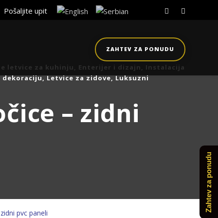
Pošaljite upit
ZAHTEV ZA PONUDU
e letvice za kuhinju
,
Enterijer i dizajn
,
Instalacija
u dekoraciju
,
Letvice za zidove
,
Luksuzni
čice – zidni
Zahtev za ponudu
zidni pvc paneli