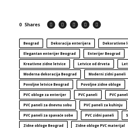
0
Shares
Beograd
Dekoracija enterijera
Dekorativne l
Elegantan enterijer Beograd
Enterijer Beograd
Kreativne zidne letvice
Letvice od drveta
Let
Moderna dekoracija Beograd
Moderni zidni paneli
Povoljne letvice Beograd
Povoljne zidne obloge
PVC obloge za enterijer
PVC paneli
PVC panel
PVC paneli za dnevnu sobu
PVC paneli za kuhinju
PVC paneli za spavaće sobe
PVC zidni paneli
S
Zidne obloge Beograd
Zidne obloge PVC materijal