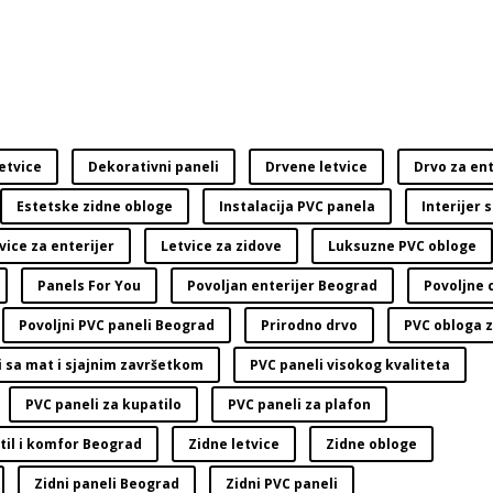
etvice
Dekorativni paneli
Drvene letvice
Drvo za ent
Estetske zidne obloge
Instalacija PVC panela
Interijer 
vice za enterijer
Letvice za zidove
Luksuzne PVC obloge
Panels For You
Povoljan enterijer Beograd
Povoljne 
Povoljni PVC paneli Beograd
Prirodno drvo
PVC obloga z
i sa mat i sjajnim završetkom
PVC paneli visokog kvaliteta
PVC paneli za kupatilo
PVC paneli za plafon
til i komfor Beograd
Zidne letvice
Zidne obloge
Zidni paneli Beograd
Zidni PVC paneli