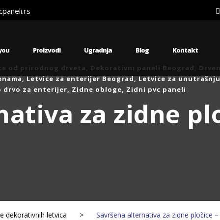
paneli.rs
 you
Proizvodi
Ugradnja
Blog
Kontakt
ce od prirodnog drveta
,
Dekorativni paneli Beograd
,
Drven
cenama
,
Letvice za enterijer Beograd
,
Letvice za unutrašnj
 drvo za enterijer
,
Zidne obloge
,
Zidni pvc paneli
ativa za zidne plo
e dekorativnih letvica
>
Savršena alternativa za zidne pločice – 