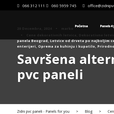
066 312 111
060 5959 745
office@zidnipvc
Početna
Panels 4
20 Decembra, 2024
•
marko
•
Cene dekorativnih letvica
,
Dekorativne letvi
panela Beograd
,
Letvice od drveta po najboljim 
enterijeri
,
Oprema za kuhinju i kupatilo
,
Prirodno
Savršena altern
pvc paneli
Zidni pvc paneli - Panels for you
>
Blog
>
Cen