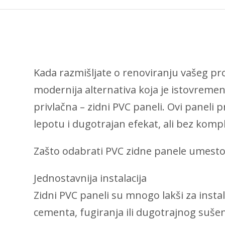
Kada razmišljate o renoviranju vašeg pros
modernija alternativa koja je istovremeno
privlačna – zidni PVC paneli. Ovi paneli 
lepotu i dugotrajan efekat, ali bez kompl
Zašto odabrati PVC zidne panele umesto
Jednostavnija instalacija
Zidni PVC paneli su mnogo lakši za insta
cementa, fugiranja ili dugotrajnog sušenj