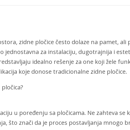
tora, zidne pločice često dolaze na pamet, ali po
 jednostavna za instalaciju, dugotrajnija i este
predstavljaju idealno rešenje za one koji žele fun
ikacija koje donose tradicionalne zidne pločice.
 pločica?
laciju u poređenju sa pločicama. Ne zahteva se 
a, što znači da je proces postavljanja mnogo brži