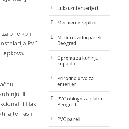
Luksuzni enterijeri
Mermerne replike
 za one koji
Moderni zidni paneli
instalacija PVC
Beograd
h lepkova.
Oprema za kuhinju i
kupatilo
Prirodno drvo za
vlačnu
enterijer
uhinju ili
PVC obloge za plafon
cionalni i laki
Beograd
irajte nas i
PVC paneli