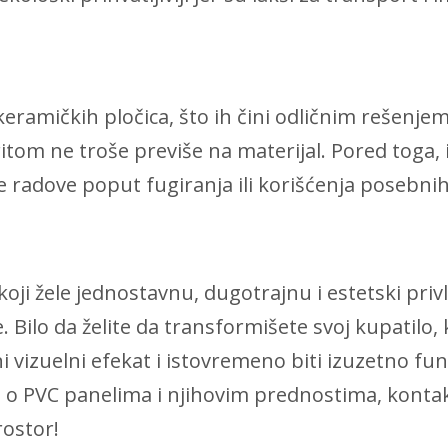
eramičkih pločica, što ih čini odličnim rešenjem
itom ne troše previše na materijal. Pored toga, 
ne radove poput fugiranja ili korišćenja posebni
koji žele jednostavnu, dugotrajnu i estetski pri
. Bilo da želite da transformišete svoj kupatilo, k
 vizuelni efekat i istovremeno biti izuzetno funk
ja o PVC panelima i njihovim prednostima, kontakt
ostor!