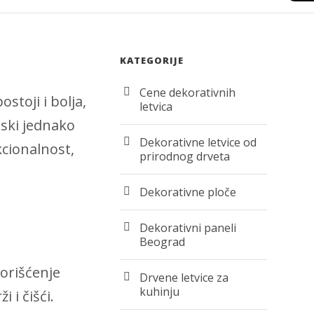
KATEGORIJE
Cene dekorativnih
stoji i bolja,
letvica
tski jednako
Dekorativne letvice od
kcionalnost,
prirodnog drveta
Dekorativne ploče
Dekorativni paneli
Beograd
korišćenje
Drvene letvice za
kuhinju
 i čišći.