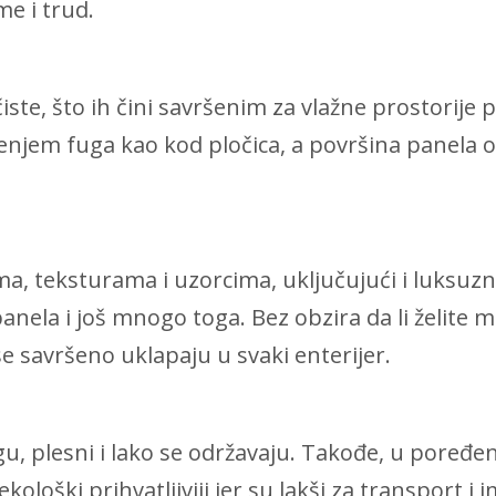
me i trud.
čiste, što ih čini savršenim za vlažne prostorije
enjem fuga kao kod pločica, a površina panela o
ma, teksturama i uzorcima, uključujući i luksuzn
nela i još mnogo toga. Bez obzira da li želite 
se savršeno uklapaju u svaki enterijer.
gu, plesni i lako se održavaju. Takođe, u poređe
ološki prihvatljiviji jer su lakši za transport i 