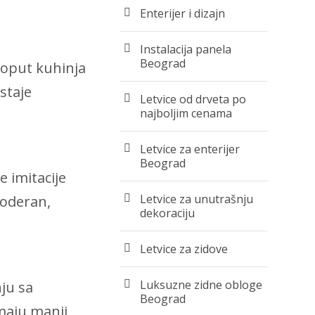
Enterijer i dizajn
Instalacija panela
Beograd
 poput kuhinja
staje
Letvice od drveta po
najboljim cenama
Letvice za enterijer
Beograd
e imitacije
Letvice za unutrašnju
moderan,
dekoraciju
Letvice za zidove
Luksuzne zidne obloge
nju sa
Beograd
imaju manji