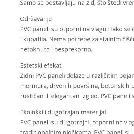
Samo se postavljaju na zid, što štedi vre
Održavanje
PVC paneli su otporni na vlagu i lako se 
i kupatila. Nema potrebe za stalnim čišć
netaknuta i besprekorna.
Estetski efekat
Zidni PVC paneli dolaze u različitim boja
mermera, drvenih površina, betonskih pa
rustičan ili elegantan izgled, PVC paneli 
Ekološki i dugotrajan materijal
PVC paneli su dugotrajni, otporni na vla
tradicionalnim pločicama, PVC paneli su ek