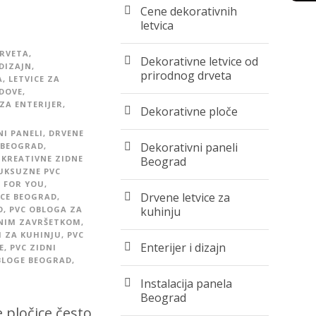
Cene dekorativnih
letvica
DRVETA
,
Dekorativne letvice od
 DIZAJN
,
prirodnog drveta
A
,
LETVICE ZA
IDOVE
,
ZA ENTERIJER
,
Dekorativne ploče
I PANELI
,
DRVENE
Dekorativni paneli
 BEOGRAD
,
KREATIVNE ZIDNE
Beograd
UKSUZNE PVC
 FOR YOU
,
Drvene letvice za
ICE BEOGRAD
,
O
,
PVC OBLOGA ZA
kuhinju
AJNIM ZAVRŠETKOM
,
I ZA KUHINJU
,
PVC
Enterijer i dizajn
E
,
PVC ZIDNI
BLOGE BEOGRAD
,
Instalacija panela
Beograd
 pločice često