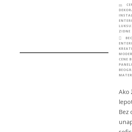
CE
DEKOR
INSTA
ENTER
LUKSU
ZIDNE
BE
ENTER
KREATI
MODER
CENE 
PANEL
BEOGR
MATER
Ako 
lepo
Bez o
unap
sofis