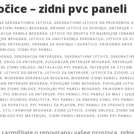
očice – zidni pvc paneli
NE DEKORATIVNIH LETVICA
,
DEKORATIVNE LETVICE OD PRIRODNOG 
ATIVNI PANELI BEOGRAD
,
DRVENE LETVICE ZA KUHINJU
,
ENTERIJER I
LACIJA PANELA BEOGRAD
,
LETVICE OD DRVETA PO NAJBOLJIM CENAM
IJER BEOGRAD
,
LETVICE ZA UNUTRAŠNJU DEKORACIJU
,
LETVICE ZA Z
ZNI ENTERIJERI
,
OPREMA ZA KUHINJU I KUPATILO
,
PRIRODNO DRVO 
 OBLOGE
,
ZIDNI PVC PANELI
OGRAD
,
DEKORACIJA ENTERIJERA
,
DEKORATIVNE LETVICE
,
DEKORATIVN
E
,
DRVO ZA ENTERIJER
,
ELEGANTAN ENTERIJER BEOGRAD
,
ENTERIJER
SKE ZIDNE OBLOGE
,
INSTALACIJA PVC PANELA
,
INTERIJER SA STILOM
,
E
,
LETVICE OD DRVETA
,
LETVICE ZA ENTERIJER
,
LETVICE ZA ZIDOVE
,
L
E
,
MODERNA DEKORACIJA BEOGRAD
,
MODERNI ZIDNI PANELI
,
PANELS
JAN ENTERIJER BEOGRAD
,
POVOLJNE CENE BEOGRAD
,
POVOLJNE LETV
JNE ZIDNE OBLOGE
,
POVOLJNI PVC PANELI BEOGRAD
,
PRIRODNO DRV
E
,
PVC OBLOGE ZA ENTERIJER
,
PVC PANELI
,
PVC PANELI SA MAT I SJ
ANELI VISOKOG KVALITETA
,
PVC PANELI ZA DNEVNU SOBU
,
PVC PANEL
I ZA KUPATILO
,
PVC PANELI ZA PLAFON
,
PVC PANELI ZA SPAVAĆE SOB
I
,
STIL I KOMFOR BEOGRAD
,
ZIDNE LETVICE
,
ZIDNE OBLOGE
,
ZIDNE O
 OBLOGE PVC MATERIJAL
,
ZIDNI PANELI BEOGRAD
,
ZIDNI PVC PANELI
 razmišljate o renoviranju vašeg prostora, zidne