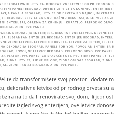
NE DEKORATIVNIH LETVICA
,
DEKORATIVNE LETVICE OD PRIRODNOG 
ATIVNI PANELI BEOGRAD
,
DRVENE LETVICE ZA KUHINJU
,
ENTERIJER I
LACIJA PANELA BEOGRAD
,
LETVICE OD DRVETA PO NAJBOLJIM CENAM
IJER BEOGRAD
,
LETVICE ZA UNUTRAŠNJU DEKORACIJU
,
LETVICE ZA Z
ZNI ENTERIJERI
,
OPREMA ZA KUHINJU I KUPATILO
,
PRIRODNO DRVO 
 OBLOGE
,
ZIDNI PVC PANELI
OGRAD
,
DEKORACIJA ENTERIJERA
,
DEKORATIVNE LETVICE
,
DRVENE LET
IJER
,
ELEGANTAN ENTERIJER BEOGRAD
,
ENTERIJER BEOGRAD
,
INTERI
VNE ZIDNE LETVICE
,
LETVICE OD DRVETA
,
LETVICE ZA ENTERIJER
,
LET
NA DEKORACIJA BEOGRAD
,
PANELS FOR YOU
,
POVOLJAN ENTERIJER 
BEOGRAD
,
POVOLJNE LETVICE BEOGRAD
,
PRIRODNO DRVO
,
PVC PANEL
I ZA PLAFON
,
PVC PANELI ZA SPAVAĆE SOBE
,
PVC ZIDNI PANELI
,
STIL
AD
,
ZIDNE LETVICE
,
ZIDNE OBLOGE
,
ZIDNE OBLOGE BEOGRAD
,
ZIDNE
IJAL
,
ZIDNI PANELI BEOGRAD
,
ZIDNI PVC PANELI
želite da transformišete svoj prostor i dodate 
tu, dekorativne letvice od prirodnog drveta su s
bzira na to da li renovirate svoj dom, ili jednos
redite izgled svog enterijera, ove letvice donose
ticiranost. A ono što ih čini još boljim izborom j