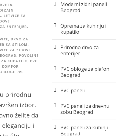
Moderni zidni paneli
DRVETA
,
Beograd
 DIZAJN
,
A
,
LETVICE ZA
IDOVE
,
Oprema za kuhinju i
ZA ENTERIJER
,
kupatilo
VICE
,
DRVO ZA
JER SA STILOM
,
Prirodno drvo za
VICE ZA ZIDOVE
,
enterijer
BEOGRAD
,
POVOLJNE
I ZA KUPATILO
,
PVC
 I KOMFOR
PVC obloge za plafon
 OBLOGE PVC
Beograd
PVC paneli
mu prirodnu
avršen izbor.
PVC paneli za dnevnu
sobu Beograd
tavno želite da
 eleganciju i
PVC paneli za kuhinju
Beograd
e to što