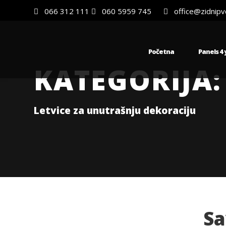
066 312 111
060 5959 745
office@zidnipvc
Početna
Panels 4
KATEGORIJA:
Letvice za unutrašnju dekoraciju
Sa