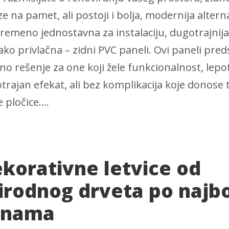
e na pamet, ali postoji i bolja, modernija alterna
vremeno jednostavna za instalaciju, dugotrajnija 
ako privlačna – zidni PVC paneli. Ovi paneli pred
lno rešenje za one koji žele funkcionalnost, lepot
trajan efekat, ali bez komplikacija koje donose 
 pločice....
korativne letvice od
irodnog drveta po najb
enama