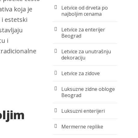
Letvice od drveta po
tiva koja je
najboljim cenama
i estetski
stavljaju
Letvice za enterijer
Beograd
u i
tradicionalne
Letvice za unutrašnju
dekoraciju
Letvice za zidove
Luksuzne zidne obloge
Beograd
oljim
Luksuzni enterijeri
Mermerne replike