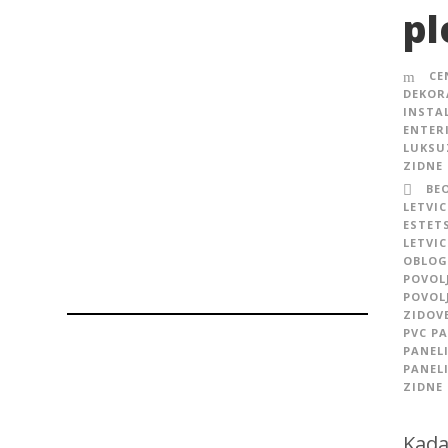
pl
CE
DEKOR
INSTA
ENTER
LUKSU
ZIDNE
BE
LETVIC
ESTET
LETVIC
OBLOG
POVOL
POVOL
ZIDOV
PVC P
PANEL
PANEL
ZIDNE
Kada