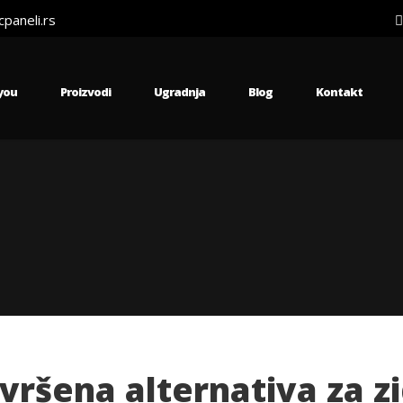
paneli.rs
 you
Proizvodi
Ugradnja
Blog
Kontakt
vršena alternativa za z