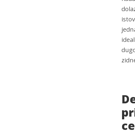
dolaz
isto
jedn
idea
dugo
zidne
De
pr
c