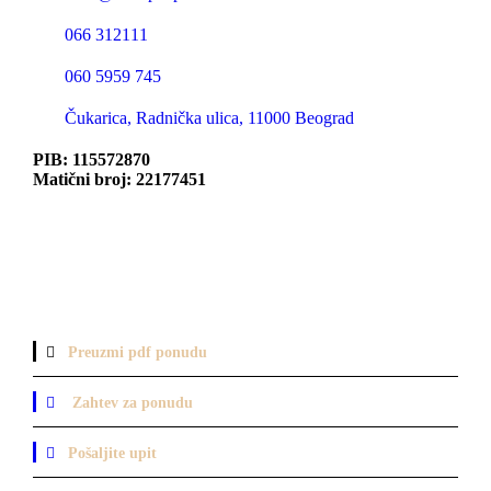
066 312111
060 5959 745
Čukarica, Radnička ulica, 11000 Beograd
PIB: 115572870
Matični broj: 22177451
Preuzmi pdf ponudu
Zahtev za ponudu
Pošaljite upit