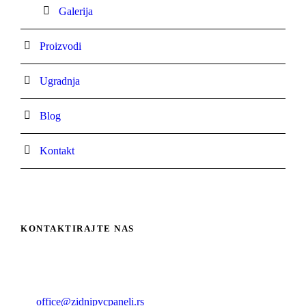
Galerija
Proizvodi
Ugradnja
Blog
Kontakt
KONTAKTIRAJTE NAS
Panels 4 you –
Zidni PVC paneli Beograd
office@zidnipvcpaneli.rs