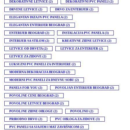
DEKORATIVNE LETVICE
(2)
DEKORATIVNI PVC PANELI
(2)
DRVENE LETVICE
(2)
DRVO ZA ENTERIJER
(2)
ELEGANTAN DIZAJN PVC PANELA
(2)
ELEGANTAN ENTERIJER BEOGRAD
(2)
ENTERIJER BEOGRAD
(2)
INSTALACIJA PVC PANELA
(3)
INTERIJER SA STILOM
(2)
KREATIVNE ZIDNE LETVICE
(2)
LETVICE OD DRVETA
(2)
LETVICE ZA ENTERIJER
(2)
LETVICE ZA ZIDOVE
(2)
LUKSUZNI PVC PANELI ZA INTERIJERE
(2)
MODERNA DEKORACIJA BEOGRAD
(2)
MODERNI PVC PANELI ZA DNEVNU SOBU
(2)
PANELS FOR YOU
(2)
POVOLJAN ENTERIJER BEOGRAD
(2)
POVOLJNE CENE BEOGRAD
(2)
POVOLJNE LETVICE BEOGRAD
(2)
POVOLJNE ZIDNE OBLOGE
(2)
POVOLJNO
(2)
PRIRODNO DRVO
(2)
PVC OBLOGA ZA ZIDOVE
(3)
PVC PANELI SA SJAJEM I MAT ZAVRŠNICOM
(2)