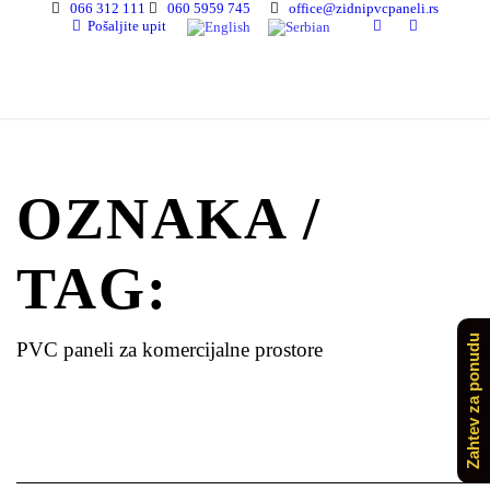
066 312 111
060 5959 745
office@zidnipvcpaneli.rs
Pošaljite upit
OZNAKA /
TAG:
Zahtev za ponudu
PVC paneli za komercijalne prostore