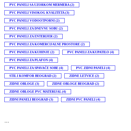
PVC PANELI SA UZORKOM MERMERA
(2)
PVC PANELI VISOKOG KVALITETA
(3)
PVC PANELI VODOOTPORNI
(2)
PVC PANELI ZA DNEVNU SOBU
(2)
PVC PANELI ZA ENTERIJER
(2)
PVC PANELI ZA KOMERCIJALNE PROSTORE
(2)
PVC PANELI ZA KUHINJE
(2)
PVC PANELI ZA KUPATILO
(4)
PVC PANELI ZA PLAFON
(4)
PVC PANELI ZA SPAVAĆE SOBE
(4)
PVC ZIDNI PANELI
(4)
STIL I KOMFOR BEOGRAD
(2)
ZIDNE LETVICE
(2)
ZIDNE OBLOGE
(3)
ZIDNE OBLOGE BEOGRAD
(2)
ZIDNE OBLOGE PVC MATERIJAL
(4)
ZIDNI PANELI BEOGRAD
(3)
ZIDNI PVC PANELI
(4)
…